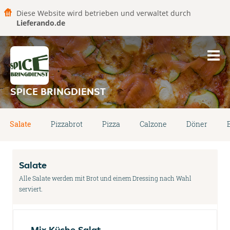
Diese Website wird betrieben und verwaltet durch
Lieferando.de
SPICE BRINGDIENST
Salate
Pizzabrot
Pizza
Calzone
Döner
Salate
Alle Salate werden mit Brot und einem Dressing nach Wahl
serviert.
Mix Küche Salat