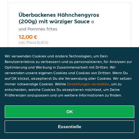
Überbackenes Hähnchengyros
(200g) mit würziger Sauce
und Pommes frites
12,00 €
inkl. Pfand (0,00 €)
Wir verwenden Cookies und andere Technologien, um Dein
Benutzererlebnis zu verbessern und zu personalisieren, für Analysen zur
Optimierung und Werbung in Zusammenarbeit mit Dritten. Wir
Döner-Teller
verwenden unsere eigenen Cookies und Cookies von Dritten. Wenn Du
mit Krautsalat, Tzatziki und einer Beilage
auf OK klickst, akzeptierst Du die Verwendung aller Cookies. Wir setzen
nach Wahl
immer notwendige Cookies. Wähle
Einstellungen verwalten
, um zu
13,00 €
entscheiden, welche Cookies Du akzeptieren möchtest, um Deine
Präferenzen anzupassen und um weitere Informationen zu finden.
inkl. Pfand (0,00 €)
OK
Pasta
Online Essen Bestellen
Essentielle